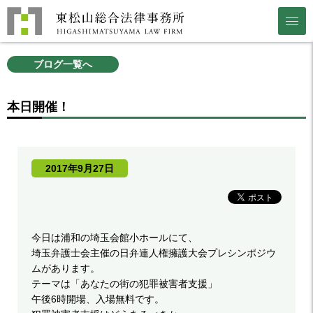
ブログ一覧へ
本日開催！
2017年9月27日
今日は浦和の
埼玉会館
小ホールにて、
埼玉弁護士会主催の日弁連人権擁護大会プレシンポジウ
ムがあります。
テーマは「
あなたの街の犯罪被害者支援
」
午後6時開場、
入場無料
です。