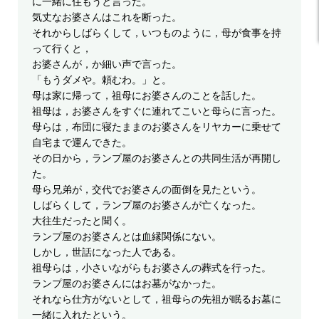
に一緒に住もうと言った。
気丈なお婆さんはこれを断った。
それからしばらくして，いつものように，母が食事を持
って行くと，
お婆さんが，か細い声で言った。
「もうダメや。頼むわ。」と。
母は家に帰って，祖母にお婆さんのことを話した。
祖母は，お婆さんをすぐに連れてこいと母らに言った。
母らは，布団に寝たままのお婆さんをリヤカーに乗せて
自宅まで運んできた。
その日から，ランプ屋のお婆さんとの共同生活が再開し
た。
母ら兄弟が，交代でお婆さんの面倒を見たという。
しばらくして，ランプ屋のお婆さんが亡くなった。
大往生だったと聞く。
ランプ屋のお婆さんとは血縁関係にない。
しかし，世話になった人である。
祖母らは，小さいながらもお婆さんの葬式を行った。
ランプ屋のお婆さんにはお墓がなかった。
それなら仕方がないとして，祖母らの先祖が眠るお墓に
一緒に入れたという。